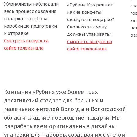
Журналисты наблюдали
«Рубин». Кто решает
сч
весь процесс создания
какие конфеты
го
подарка – от сбора
окажутся в подарке?
за 
коробки до подготовки
Сколько за смену
на
к отправке.
должны упаковать?
ра
Смотреть выпуск на
Смотреть выпуск на
сайте телеканала
сайте телеканала
Компания «Рубин» уже более трех
десятилетий создает для больших и
маленьких жителей Вологды и Вологодской
области сладкие новогодние подарки. Мы
разрабатываем оригинальные дизайны
упаковки для наборов, создавая их с учетом