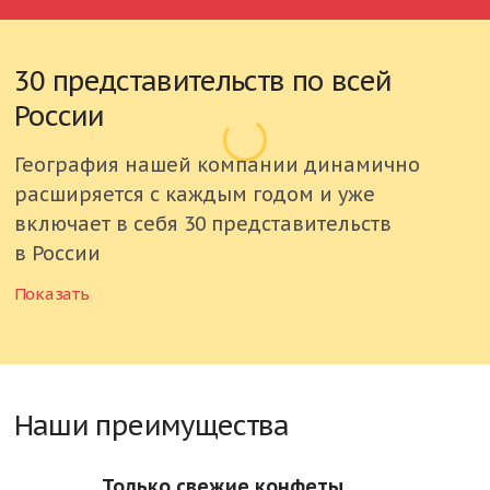
30 представительств по всей
России
География нашей компании динамично
расширяется с каждым годом и уже
включает в себя 30 представительств
в России
Показать
Россия
Астраханская область
Белгородская область
Наши преимущества
Брянская область
Только свежие конфеты