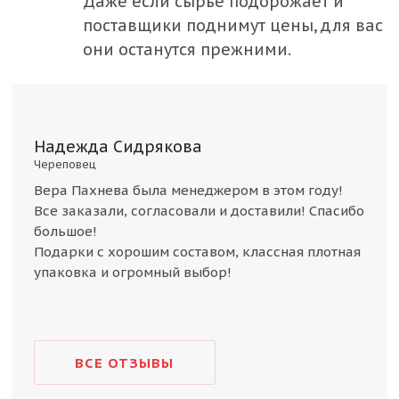
Даже если сырьё подорожает и
Республика Башкортостан
поставщики поднимут цены, для вас
Республика Татарстан
они останутся прежними.
Ростовская область
Рязанская область
Евг
Волог
Самарская область
Надежда Сидрякова
Боль
Череповец
Санкт-Петербург и Ленинградская область
 вас,
Зака
Вера Пахнева была менеджером в этом году!
Саратовская область
 у
дово
Все заказали, согласовали и доставили! Спасибо
сдел
Свердловская область
большое!
дряд
когд
Подарки с хорошим составом, классная плотная
Смоленская область
зака
упаковка и огромный выбор!
ное
нужн
Тверская область
доста
Тульская область
Челябинская область
ВСЕ ОТЗЫВЫ
Ярославская область