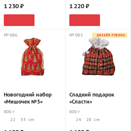
1 230
1 220
№ 086
№ 085
ДИЗАЙН РУБИНА
Новогодний набор
Сладкий подарок
«Мешочек №3»
«Сласти»
800 г
800 г
22
33
см
24
28
см