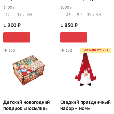
1400 г
1000 г
35
12.5
см
24
8.7
18.8
см
1 900
1 850
№ 135
№ 132
ДИЗАЙН РУБИНА
Детский новогодний
Сладкий праздничный
подарок «Посылка»
набор «Гном»