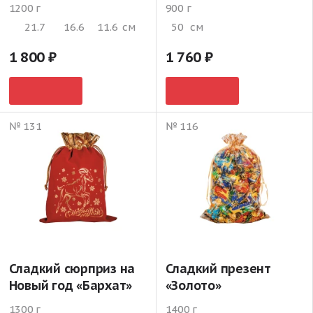
1200 г
900 г
21.7
16.6
11.6
см
50
см
1 800
1 760
№ 131
№ 116
Сладкий сюрприз на
Сладкий презент
Новый год «Бархат»
«Золото»
1300 г
1400 г