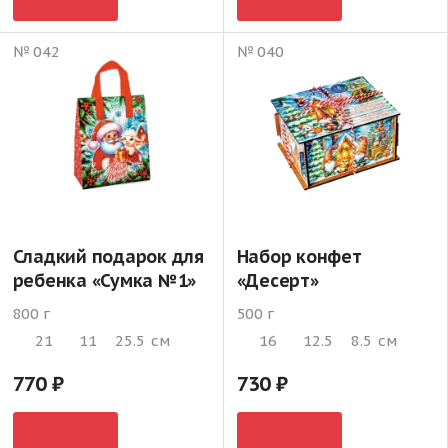
№ 042
№ 040
Сладкий подарок для
Набор конфет
ребенка «Сумка №1»
«Десерт»
800 г
500 г
21
11
25.5
см
16
12.5
8.5
см
770
730