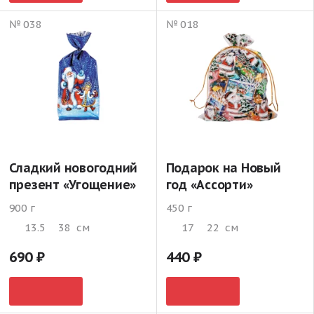
№ 038
№ 018
Сладкий новогодний
Подарок на Новый
презент «Угощение»
год «Ассорти»
900 г
450 г
13.5
38
см
17
22
см
690
440