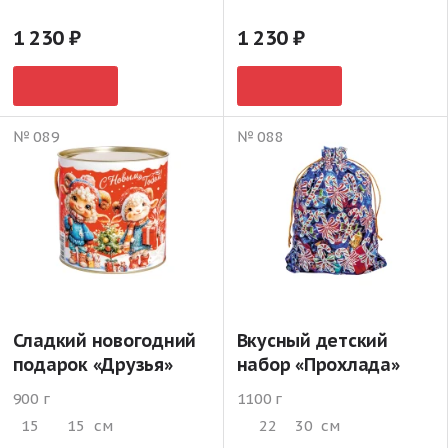
1 230
1 230
№ 089
№ 088
Сладкий новогодний
Вкусный детский
подарок «Друзья»
набор «Прохлада»
900 г
1100 г
15
15
см
22
30
см