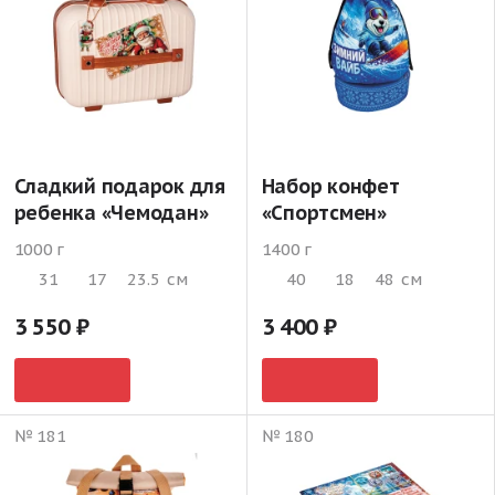
Сладкий подарок для
Набор конфет
ребенка «Чемодан»
«Спортсмен»
1000 г
1400 г
31
17
23.5
см
40
18
48
см
3 550
3 400
№ 181
№ 180