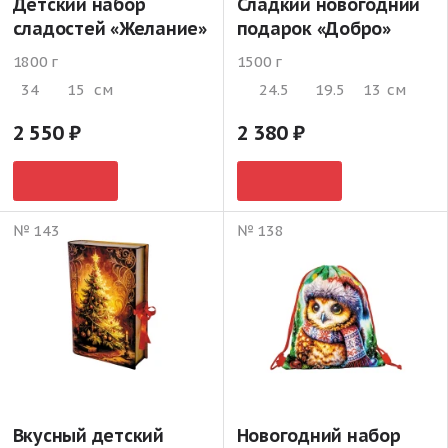
Детский набор
Сладкий новогодний
сладостей «Желание»
подарок «Добро»
1800 г
1500 г
34
15
см
24.5
19.5
13
см
2 550
2 380
№ 143
№ 138
Вкусный детский
Новогодний набор