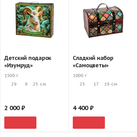
Детский подарок
Сладкий набор
«Изумруд»
«Самоцветы»
1500 г
1000 г
29
9
25
см
25
17
19
см
2 000
4 400