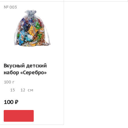
№ 003
Вкусный детский
набор «Серебро»
100 г
15
12
см
100