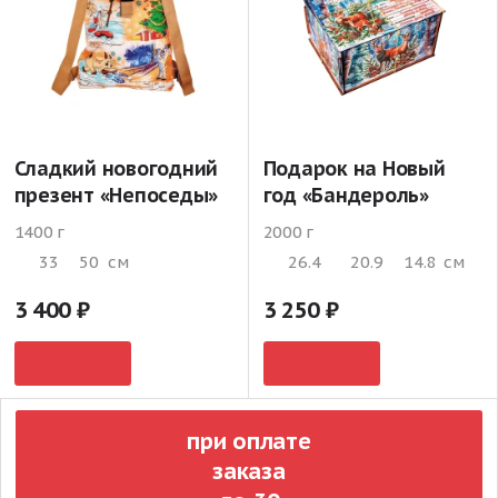
Сладкий новогодний
Подарок на Новый
презент «Непоседы»
год «Бандероль»
1400 г
2000 г
33
50
см
26.4
20.9
14.8
см
3 400
3 250
при оплате
заказа