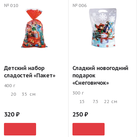
№ 010
№ 006
Детский набор
Сладкий новогодний
сладостей «Пакет»
подарок
«Снеговичок»
400 г
300 г
20
35
см
15
7.5
22
см
320
250