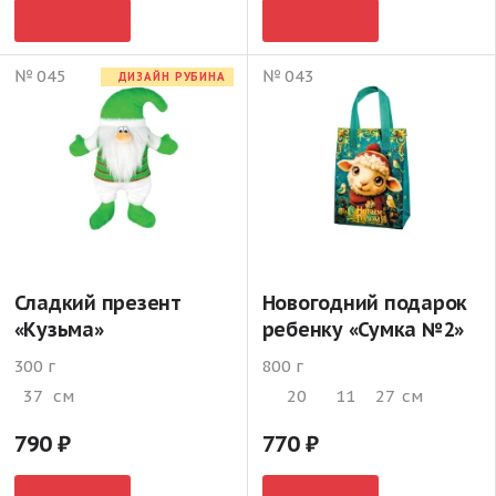
№ 045
№ 043
ДИЗАЙН РУБИНА
Сладкий презент
Новогодний подарок
«Кузьма»
ребенку «Сумка №2»
300 г
800 г
37
см
20
11
27
см
790
770