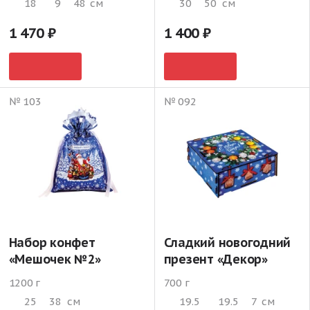
18
9
48
см
30
50
см
1 470
1 400
№ 103
№ 092
Набор конфет
Сладкий новогодний
«Мешочек №2»
презент «Декор»
1200 г
700 г
25
38
см
19.5
19.5
7
см