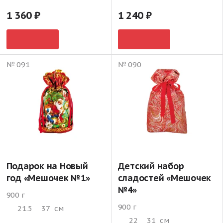
1 360
1 240
№ 091
№ 090
Подарок на Новый
Детский набор
год «Мешочек №1»
сладостей «Мешочек
№4»
900 г
900 г
21.5
37
см
22
31
см