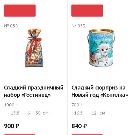
№ 058
№ 053
Сладкий праздничный
Сладкий сюрприз на
набор «Гостинец»
Новый год «Копилка»
1000 г
700 г
13.5
6
38
см
16.5
12
см
900
840