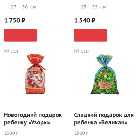
27
36
см
25
35
см
1 750
1 540
№ 111
№ 110
Новогодний подарок
Сладкий подарок для
ребенку «Узоры»
ребенка «Великан»
1300 г
1500 г