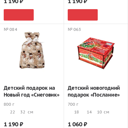
1 190
1 190
№ 084
№ 063
Детский подарок на
Детский новогодний
Новый год «Снеговик»
подарок «Послание»
800 г
700 г
22
32
см
18
14
10
см
1 190
1 060